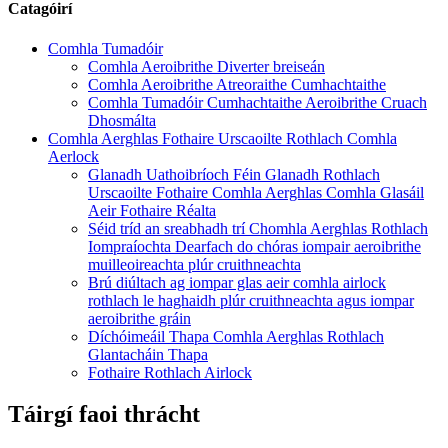
Catagóirí
Comhla Tumadóir
Comhla Aeroibrithe Diverter breiseán
Comhla Aeroibrithe Atreoraithe Cumhachtaithe
Comhla Tumadóir Cumhachtaithe Aeroibrithe Cruach
Dhosmálta
Comhla Aerghlas Fothaire Urscaoilte Rothlach Comhla
Aerlock
Glanadh Uathoibríoch Féin Glanadh Rothlach
Urscaoilte Fothaire Comhla Aerghlas Comhla Glasáil
Aeir Fothaire Réalta
Séid tríd an sreabhadh trí Chomhla Aerghlas Rothlach
Iompraíochta Dearfach do chóras iompair aeroibrithe
muilleoireachta plúr cruithneachta
Brú diúltach ag iompar glas aeir comhla airlock
rothlach le haghaidh plúr cruithneachta agus iompar
aeroibrithe gráin
Díchóimeáil Thapa Comhla Aerghlas Rothlach
Glantacháin Thapa
Fothaire Rothlach Airlock
Táirgí faoi thrácht