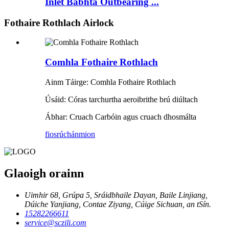
Inlet Babhta Outbearing ...
Fothaire Rothlach Airlock
Comhla Fothaire Rothlach
Ainm Táirge: Comhla Fothaire Rothlach
Úsáid: Córas tarchurtha aeroibrithe brú diúltach
Ábhar: Cruach Carbóin agus cruach dhosmálta
fiosrúchán
mion
Glaoigh orainn
Uimhir 68, Grúpa 5, Sráidbhaile Dayan, Baile Linjiang,
Dúiche Yanjiang, Contae Ziyang, Cúige Sichuan, an tSín.
15282266611
service@sczili.com