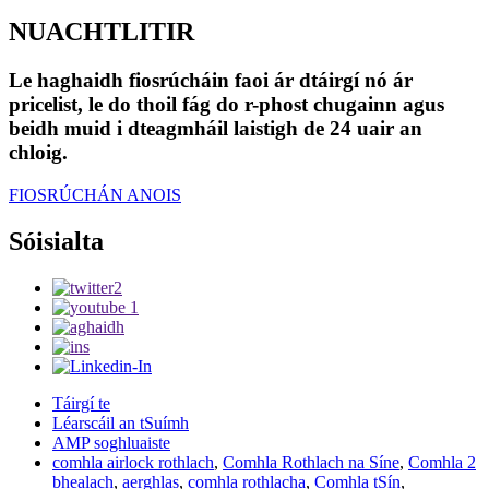
NUACHTLITIR
Le haghaidh fiosrúcháin faoi ár dtáirgí nó ár
pricelist, le do thoil fág do r-phost chugainn agus
beidh muid i dteagmháil laistigh de 24 uair an
chloig.
FIOSRÚCHÁN ANOIS
Sóisialta
Táirgí te
Léarscáil an tSuímh
AMP soghluaiste
comhla airlock rothlach
,
Comhla Rothlach na Síne
,
Comhla 2
bhealach
,
aerghlas
,
comhla rothlacha
,
Comhla tSín
,