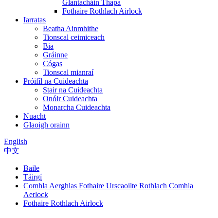
Glantacháin Thapa
Fothaire Rothlach Airlock
Iarratas
Beatha Ainmhithe
Tionscal ceimiceach
Bia
Gráinne
Cógas
Tionscal mianraí
Próifíl na Cuideachta
Stair na Cuideachta
Onóir Cuideachta
Monarcha Cuideachta
Nuacht
Glaoigh orainn
English
中文
Baile
Táirgí
Comhla Aerghlas Fothaire Urscaoilte Rothlach Comhla
Aerlock
Fothaire Rothlach Airlock