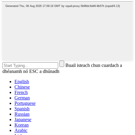
Buail isteach chun cuardach a
dhéanamh nó ESC a dhúnadh
English
Chinese
French
German
Portuguese
Spanish
Russian
Japanese
Korean
Arabic