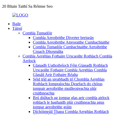
20 Bliain Taithí Sa Réimse Seo
Baile
Táirgí
Comhla Tumadóir
Comhla Aeroibrithe Diverter breiseán
Comhla Aeroibrithe Atreoraithe Cumhachtaithe
Comhla Tumadóir Cumhachtaithe Aeroibrithe
Cruach Dhosmálta
Comhla Aerghlas Fothaire Urscaoilte Rothlach Comhla
Aerlock
Glanadh Uathoibríoch Féin Glanadh Rothlach
Urscaoilte Fothaire Comhla Aerghlas Comhla
Glasáil Aeir Fothaire Réalta
Séid tríd an sreabhadh trí Chomhla Aerghlas
Rothlach Iompraíochta Dearfach do chóras
iompair aeroibrithe muilleoireachta plúr
cruithneachta
Brú diúltach ag iompar glas aeir comhla airlock
rothlach le haghaidh plúr cruithneachta agus
iompar aeroibrithe gráin
Díchóimeáil Thapa Comhla Aerghlas Rothlach